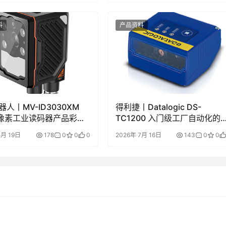
料
产品资料
人丨MV-ID3030XM
得利捷丨Datalogic DS-
万像素工业读码器产品彩页/
TC1200 入门级工厂自动化的
册下载
性CCD阅读器英文彩页和手册
5月 19日
178
0
0
0
2026年 7月 16日
143
0
0