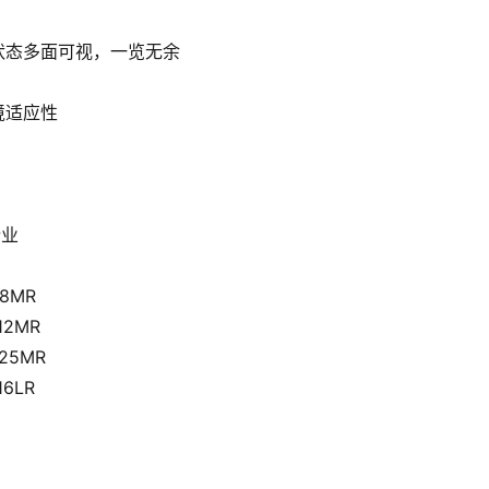
状态多面可视，一览无余
境适应性
行业
8MR
12MR
25MR
6LR