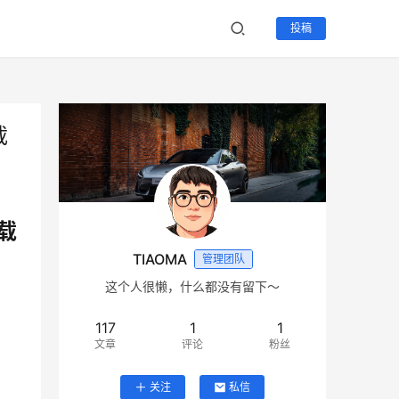
投稿
载
载
TIAOMA
管理团队
这个人很懒，什么都没有留下～
117
1
1
文章
评论
粉丝
关注
私信