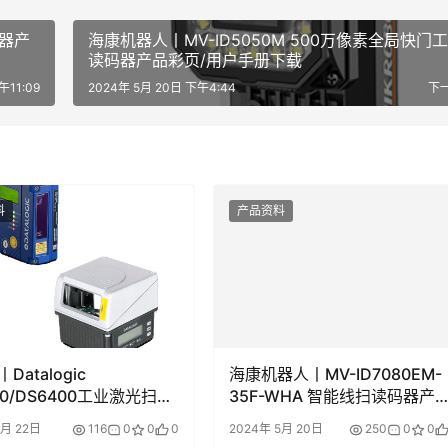
码器产
海康机器人丨MV-ID5050M 500万像素全局快门
读码器产品彩页/用户手册下载
午11:09
2024年 5月 20日 下午4:44
下
料
产品资料
Datalogic
海康机器人丨MV-ID7080EM-
00/DS6400工业激光扫描
35F-WHA 智能线扫读码器产
彩页和用户手册
彩页/用户手册下载
7月 22日
116
0
0
0
2024年 5月 20日
250
0
0