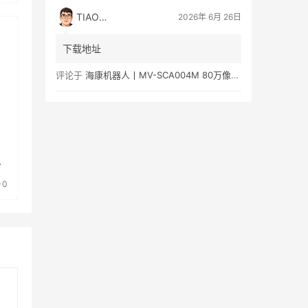
TIAOMA
2026年 6月 26日
下载地址
评论于
海康机器人丨MV-SCA004M 80万像素黑白视觉传感器产品彩页/用户手册下载
线
0