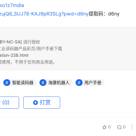
4wo1z7mdla
s/1zujQ6_SUJ78-KAJ9pR3SLg?pwd=d6ny
提取码：d6ny
Y-NC-SA]
进行授权
像素工业读码器产品彩页/用户手册下载
ation-238.html
流使用，不用于任何商业用途。
智能读码器
海康机器人
用户手册
赞
(0)
打赏
0
0