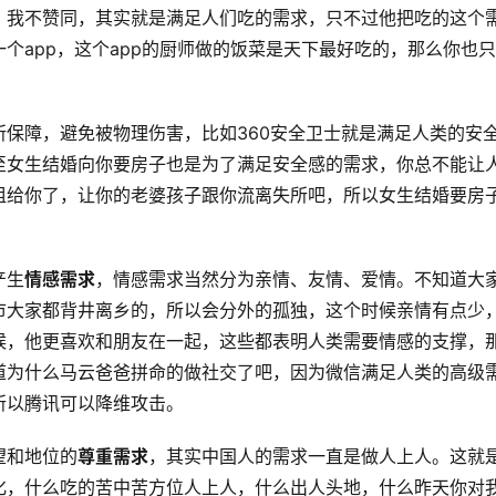
，我不赞同，其实就是满足人们吃的需求，只不过他把吃的这个
个app，这个app的厨师做的饭菜是天下最好吃的，那么你也
所保障，避免被物理伤害，比如360安全卫士就是满足人类的安
至女生结婚向你要房子也是为了满足安全感的需求，你总不能让
租给你了，让你的老婆孩子跟你流离失所吧，所以女生结婚要房
产生
情感需求
，情感需求当然分为亲情、友情、爱情。不知道大
市大家都背井离乡的，所以会分外的孤独，这个时候亲情有点少
候，他更喜欢和朋友在一起，这些都表明人类需要情感的支撑，
道为什么马云爸爸拼命的做社交了吧，因为微信满足人类的高级
所以腾讯可以降维攻击。
望和地位的
尊重需求
，其实中国人的需求一直是做人上人。这就
化，什么吃的苦中苦方位人上人，什么出人头地，什么昨天你对