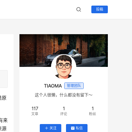
投稿
TIAOMA
管理团队
这个人很懒，什么都没有留下～
是原
117
1
1
文章
评论
粉丝
有来
来源
关注
私信