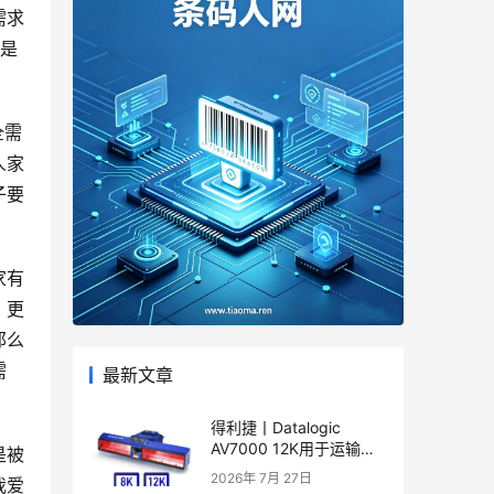
需求
只是
全需
人家
子要
家有
，更
那么
需
最新文章
得利捷丨Datalogic
AV7000 12K用于运输和
是被
物流应用的线性相机产品
2026年 7月 27日
我爱
彩页和用户手册