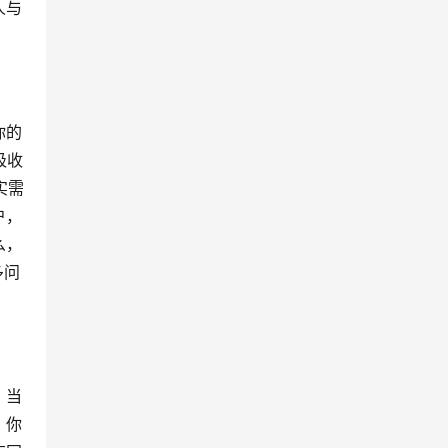
人与
你的
吸收
实需
户，
么，
多问
，当
，你