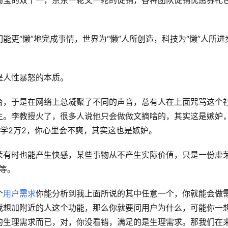
淘宝的双十一，京东一轮又一轮的促销，各种团队促销优惠券礼
更“懒”地完成事情，世界为“懒”人所创造，科技为“懒”人所进
是人性暴怒的本质。
台，于是在网络上总凝聚了不同的声音，总有人在上面咒骂这个
生。李教授火了，很多人说他只会做做文摘啥的，其实这是嫉妒
学2万2，你心里会不爽，其实这也是嫉妒。
荣有时也能产生快感，某些事物从不产生实际价值，只是一份虚
等。
个
用户需求
你能分析到我上面所说的其中任意一个，你就能会做
我想加附近的人这个功能，那么你就要问用户为什么，可能你一
的生理需求而已，对，你没看错，满足的是生理需求。那我们在