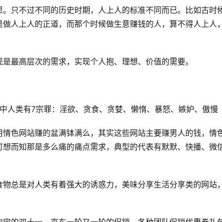
思。只不过不同的历史时期，人上人的标准不同而已。比如古时
是做人上人的正道，而那个时候做生意赚钱的人，算不得人上人
现是最高层次的需求，实现个人抱、理想、价值的需要。
中人类有7宗罪：淫欲、贪食、贪婪、懒惰、暴怒、嫉妒、傲慢
用情色网站赚的盆满钵满么，其实这些网站主要赚男人的钱，情
可想而知那是多么痛的痛点需求，典型的代表有默默、快播、微
食物总是对人类有着强大的诱惑力，美味分享生活分享类的网站