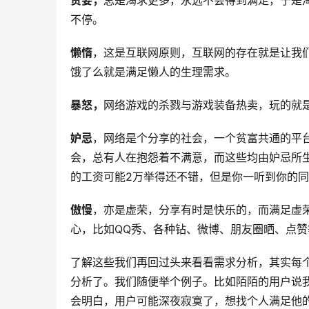
贪婪，
总是渴求更多，永远不会得到满足，于是
不停。
懒惰
，这是互联网原则，互联网的存在就是让我们能
饿了么就是满足懒人的生理需求。
暴怒
，
网络游戏的杀戮与游戏装备热卖，玩的就
妒忌
，网络是个分享的社会，一个贫富共通的平
会，总有人在抱怨着不满意，而这些均由妒忌所
的工资可能2万举得还不错，但是你一听到你的同
傲慢
，亦是虚荣，分享有时是快乐的，而满足虚
心，比如QQ秀、各种钻、微博、朋友圈晒、点赞
了解这些我们再回过头来看看需求分析，其实每
分析了。我们随便举个例子。比如陌陌的用户说
会明白，用户可能深夜寂寞了，想找个人满足他