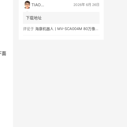
TIAOMA
2026年 6月 26日
下载地址
评论于
海康机器人丨MV-SCA004M 80万像素黑白视觉传感器产品彩页/用户手册下载
下面