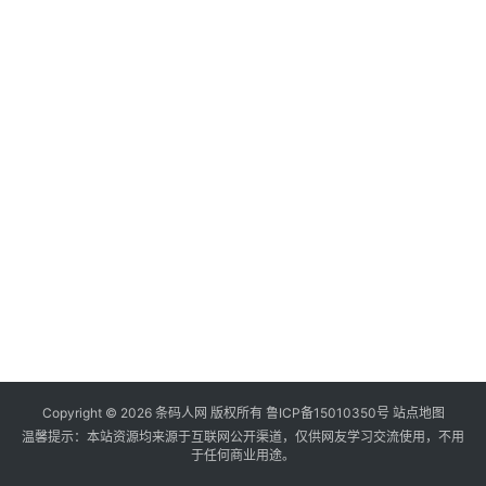
Copyright ©
2026
条码人网
版权所有
鲁ICP备15010350号
站点地图
温馨提示：本站资源均来源于互联网公开渠道，仅供网友学习交流使用，不用
于任何商业用途。