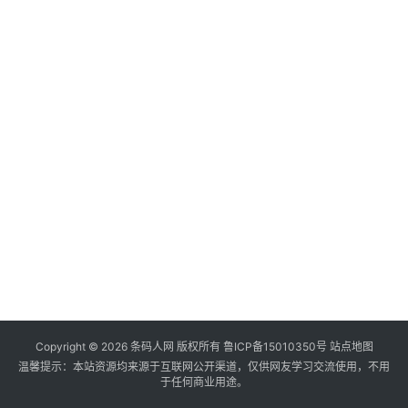
Copyright ©
2026
条码人网
版权所有
鲁ICP备15010350号
站点地图
温馨提示：本站资源均来源于互联网公开渠道，仅供网友学习交流使用，不用
于任何商业用途。