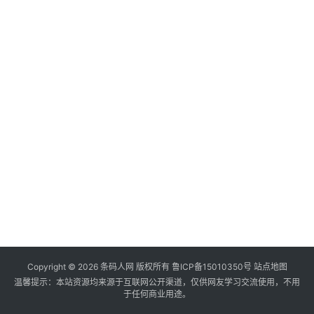
Copyright ©
2026
条码人网
版权所有
鲁ICP备15010350号
站点地图
温馨提示：本站资源均来源于互联网公开渠道，仅供网友学习交流使用，不用
于任何商业用途。