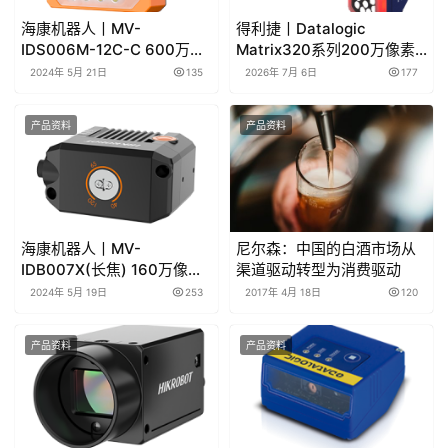
海康机器人丨MV-
得利捷丨Datalogic
IDS006M-12C-C 600万像
Matrix320系列200万像素
素智能读码套件产品彩页/用
固定式工业扫描器产品彩页
2024年 5月 21日
135
2026年 7月 6日
177
户手册下载
和用户手册
产品资料
产品资料
海康机器人丨MV-
尼尔森：中国的白酒市场从
IDB007X(长焦) 160万像素
渠道驱动转型为消费驱动
极小型智能读码器产品彩页/
2024年 5月 19日
253
2017年 4月 18日
120
用户手册下载
产品资料
产品资料