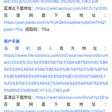
ent/2024/5/20/MV-ID2004M_20240516_7362.pdf
蓝凑云下载地址：
https://wwl.lanzoul.com/i4CZc1yt20fc
百度网盘下载地址：
https://pan.baidu.com/s/1rUkQklUuq9ew1xjbDnnTHQ?
pwd=7l5a
  提取码：7l5a
用户手册
海康机器人
官方地址：
https://www.hikrobotics.com/cn2/source/vision/docum
ent/2024/5/20/%E6%B5%B7%E5%BA%B7%E6%9C%BA
%E5%99%A8%E4%BA%BA%E6%9E%81%E5%B0%8F%E
5%9E%8B%E6%99%BA%E8%83%BD%E8%AF%BB%E7
%A0%81%E5%99%A8%E7%94%A8%E6%88%B7%E6%8
9%8B%E5%86%8CV1.3.0_7362.pdf
蓝凑云下载地址：
https://wwl.lanzoul.com/iDvUk1yt261e
百度网盘下载地址：
https://pan.baidu.com/s/1LIpy1m9y9oR9X9PkclTbfw?