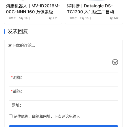
海康机器人丨MV-ID2016M-
得利捷丨Datalogic DS-
00C-NNN 160 万像素极小
TC1200 入门级工厂自动化
型智能读码器产品彩页/用户
的线性CCD阅读器英文彩页
2024年 5月 19日
251
2026年 7月 16日
147
手册下载
和手册
发表回复
*
昵称：
*
邮箱：
网址：
记住昵称、邮箱和网址，下次评论免输入