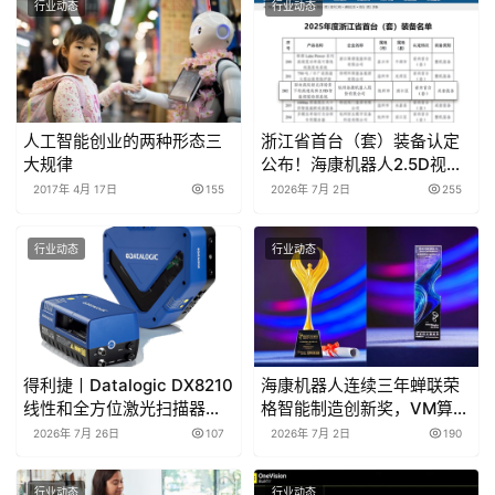
行业动态
行业动态
人工智能创业的两种形态三
浙江省首台（套）装备认定
大规律
公布！海康机器人2.5D视觉
检测系统成功入选
2017年 4月 17日
155
2026年 7月 2日
255
行业动态
行业动态
得利捷丨Datalogic DX8210
海康机器人连续三年蝉联荣
线性和全方位激光扫描器产
格智能制造创新奖，VM算法
品彩页和用户手册
开发平台斩获2025“年度创
2026年 7月 26日
107
2026年 7月 2日
190
新团队奖”唯一大奖
行业动态
行业动态