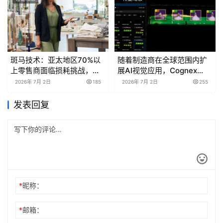
斑马技术：亚太地区70%以
随着制造商在全球范围内扩
上零售商面临损耗挑战，更
展AI视觉应用，Cognex
完善的分析可推动盈利能力
OneVision™的应用迅速增长
2026年 7月 2日
185
2026年 7月 2日
255
提升
发表回复
*
昵称：
*
邮箱：