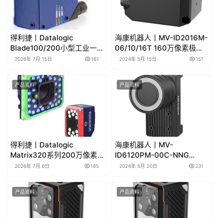
得利捷丨Datalogic
海康机器人丨MV-ID2016M-
Blade100/200小型工业一
06/10/16T 160万像素极小
维读码器产品彩页和产品手
型智能读码器产品彩页/用户
2026年 7月 15日
161
2024年 5月 15日
151
册
手册下载
产品资料
产品资料
得利捷丨Datalogic
海康机器人丨MV-
Matrix320系列200万像素
ID6120PM-00C-NNG
固定式工业扫描器产品彩页
1200万像素智能读码器产品
2026年 7月 6日
185
2024年 5月 20日
231
和用户手册
彩页/用户手册下载
产品资料
产品资料