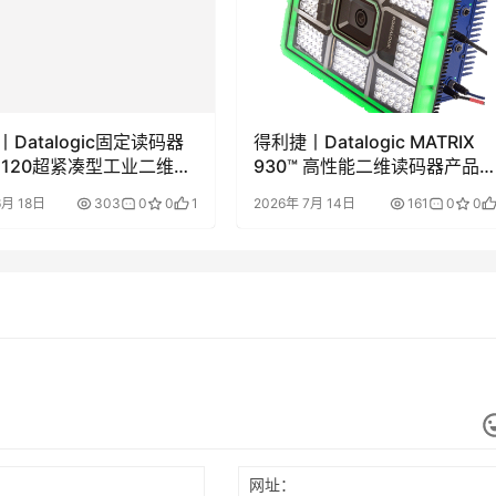
Datalogic固定读码器
得利捷丨Datalogic MATRIX
ix 120超紧凑型工业二维条
930™ 高性能二维读码器产品手
器中文彩页/用户手册
册和产品彩页
6月 18日
303
0
0
1
2026年 7月 14日
161
0
0
网址：