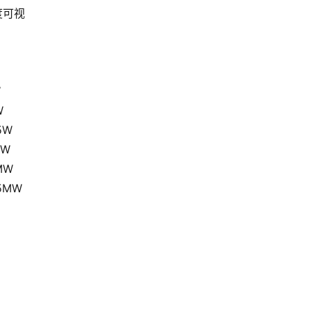
度可视
W
W
5W
MW
MW
5MW