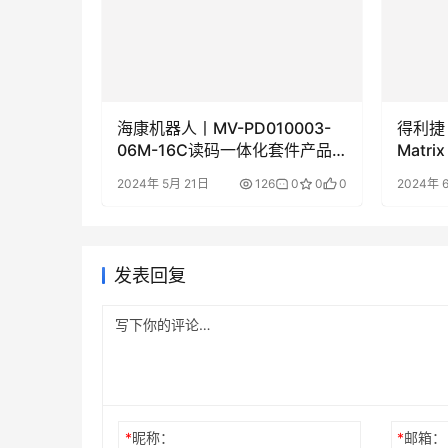
海康机器人丨MV-PD010003-
得利捷丨
06M-16C读码一体化套件产品
Matr
彩页/用户手册下载
码阅读
2024年 5月 21日
126
0
0
0
2024年 
发表回复
*
昵称：
*
邮箱：