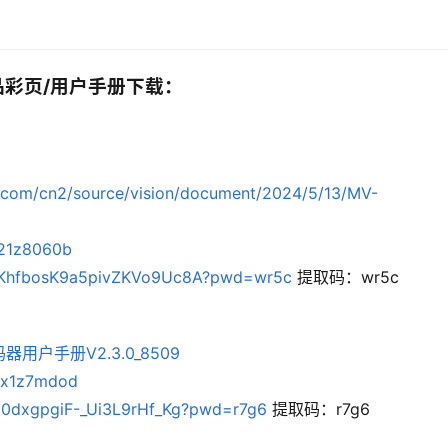
产品彩页/用户手册下载：
s.com/cn2/source/vision/document/2024/5/13/MV-
f21z8060b
s/1KhfbosK9a5pivZKVo9Uc8A?pwd=wr5c
 提取码：wr5c
户手册V2.3.0_8509
xvx1z7mdod
100dxgpgiF-_Ui3L9rHf_Kg?pwd=r7g6
 提取码：r7g6