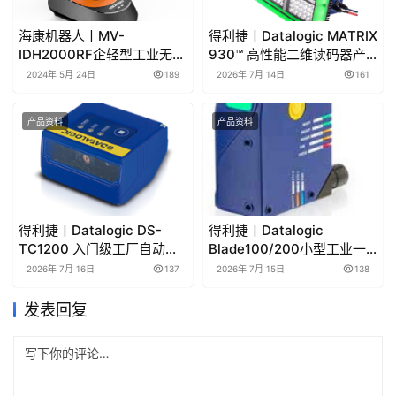
海康机器人丨MV-
得利捷丨Datalogic MATRIX
IDH2000RF企轻型工业无线
930™ 高性能二维读码器产
手持读码器产品彩页/用户手
品手册和产品彩页
2024年 5月 24日
189
2026年 7月 14日
161
册下载
产品资料
产品资料
得利捷丨Datalogic DS-
得利捷丨Datalogic
TC1200 入门级工厂自动化
Blade100/200小型工业一
的线性CCD阅读器英文彩页
维读码器产品彩页和产品手
2026年 7月 16日
137
2026年 7月 15日
138
和手册
册
发表回复