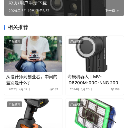
彩页/用户手册下载
2024年 5月 19日 下午8:57
下一篇
相关推荐
产品资料
产品资料
从设计师到创业者，中间的
海康机器人丨MV-
差别是什么？
ID6200M-00C-NNG 2000
万像素智能读码器产品彩页/
2017年 4月 17日
189
2024年 5月 20日
199
用户手册下载
产品资料
产品资料