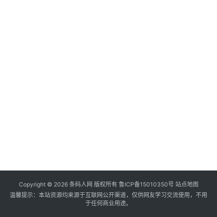
Copyright ©
2026
条码人网
版权所有
鲁ICP备15010350号
站点地图
温馨提示：本站资源均来源于互联网公开渠道，仅供网友学习交流使用，不用
于任何商业用途。