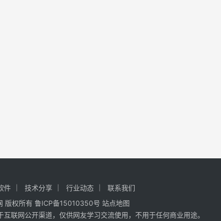
软件
技术分享
行业动态
联系我们
网
版权所有
鲁ICP备15010350号
站点地图
于互联网公开渠道，仅供网友学习交流使用，不用于任何商业用途。