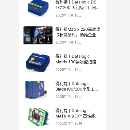
得利捷丨Datalogic DS-
TC1200 入门级工厂自动
化的线性CCD阅读器英文
2026年 7月 16日
彩页和手册
得利捷Matrix 220高效读
取标签条码，助推企业自
动化发展
2026年 7月 15日
得利捷丨Datalogic
Matrix 100紧凑型扫描器
产品彩页和产品手册
2026年 7月 15日
得利捷丨Datalogic
Blade100/200小型工业
一维读码器产品彩页和产
2026年 7月 15日
品手册
得利捷丨Datalogic
MATRIX 930™ 高性能二
维读码器产品手册和产品
2026年 7月 14日
彩页