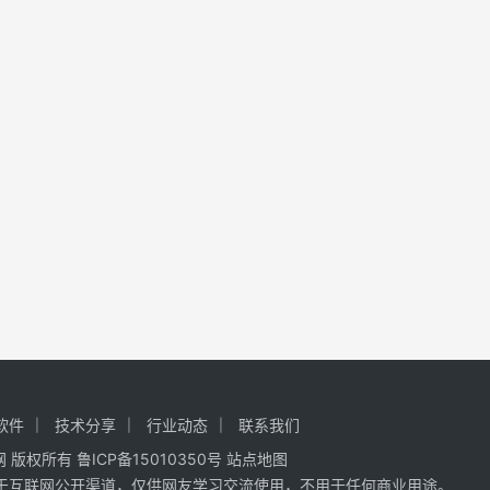
软件
技术分享
行业动态
联系我们
网
版权所有
鲁ICP备15010350号
站点地图
于互联网公开渠道，仅供网友学习交流使用，不用于任何商业用途。