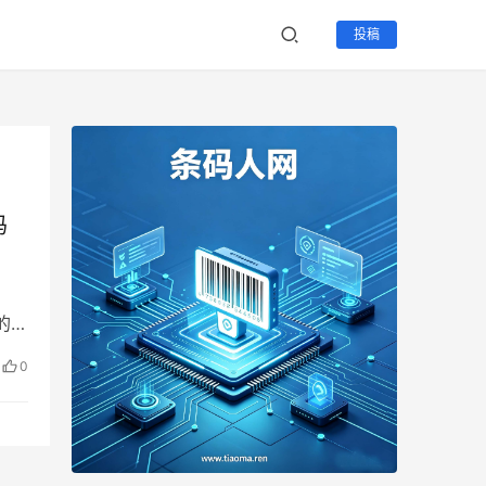
投稿
码
下载
的一
鲁棒
0