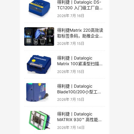
得利捷丨Datalogic DS-
TC1200 入门级工厂自动
化的线性CCD阅读器英文
2026年 7月 16日
彩页和手册
得利捷Matrix 220高效读
取标签条码，助推企业自
动化发展
2026年 7月 15日
得利捷丨Datalogic
Matrix 100紧凑型扫描器
产品彩页和产品手册
2026年 7月 15日
得利捷丨Datalogic
Blade100/200小型工业
一维读码器产品彩页和产
2026年 7月 15日
品手册
得利捷丨Datalogic
MATRIX 930™ 高性能二
维读码器产品手册和产品
2026年 7月 14日
彩页